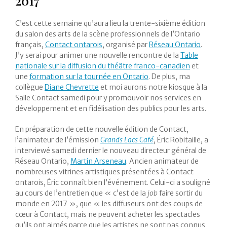
2017
C’est cette semaine qu’aura lieu la trente-sixième édition
du salon des arts de la scène professionnels de l’Ontario
français,
Contact ontarois
, organisé par
Réseau Ontario
.
J’y serai pour animer une nouvelle rencontre de la
Table
nationale sur la diffusion du théâtre franco-canadien
et
une
formation sur la tournée en Ontario
. De plus, ma
collègue
Diane Chevrette
et moi aurons notre kiosque à la
Salle Contact samedi pour y promouvoir nos services en
développement et en fidélisation des publics pour les arts.
En préparation de cette nouvelle édition de Contact,
l’animateur de l’émission
Grands Lacs Café
, Éric Robitaille, a
interviewé samedi dernier le nouveau directeur général de
Réseau Ontario,
Martin Arseneau
. Ancien animateur de
nombreuses vitrines artistiques présentées à Contact
ontarois, Éric connaît bien l’événement. Celui-ci a souligné
au cours de l’entretien que « c’est de la
job
faire sortir du
monde en 2017 », que « les diffuseurs ont des coups de
cœur à Contact, mais ne peuvent acheter les spectacles
qu’ils ont aimés parce que les artistes ne sont pas connus