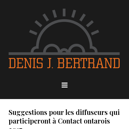
Suggestions pour les diffuseurs qui
participeront à Contact ontarois