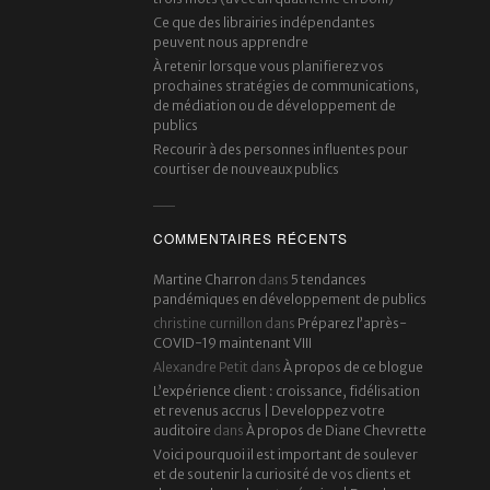
Ce que des librairies indépendantes
peuvent nous apprendre
À retenir lorsque vous planifierez vos
prochaines stratégies de communications,
de médiation ou de développement de
publics
Recourir à des personnes influentes pour
courtiser de nouveaux publics
COMMENTAIRES RÉCENTS
Martine Charron
dans
5 tendances
pandémiques en développement de publics
christine curnillon
dans
Préparez l’après-
COVID-19 maintenant VIII
Alexandre Petit
dans
À propos de ce blogue
L’expérience client : croissance, fidélisation
et revenus accrus | Developpez votre
auditoire
dans
À propos de Diane Chevrette
Voici pourquoi il est important de soulever
et de soutenir la curiosité de vos clients et