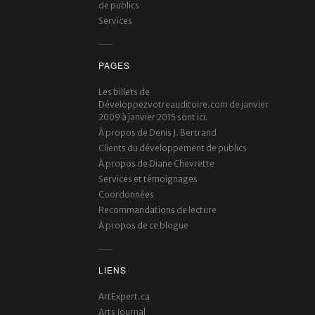
de publics
Services
PAGES
Les billets de
Développezvotreauditoire.com de janvier
2009 à janvier 2015 sont ici.
À propos de Denis J. Bertrand
Clients du développement de publics
À propos de Diane Chevrette
Services et témoignages
Coordonnées
Recommandations de lecture
À propos de ce blogue
LIENS
ArtExpert.ca
Arts Journal