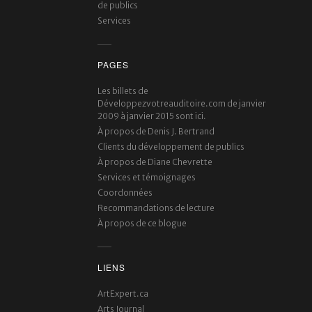
de publics
Services
PAGES
Les billets de
Développezvotreauditoire.com de janvier
2009 à janvier 2015 sont ici.
À propos de Denis J. Bertrand
Clients du développement de publics
À propos de Diane Chevrette
Services et témoignages
Coordonnées
Recommandations de lecture
À propos de ce blogue
LIENS
ArtExpert.ca
Arts Journal