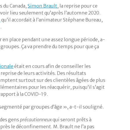
ts du Canada,
Simon Brault
, la reprise pour ce
 avoir lieu seulement qu’après l’automne 2020.
e
qu’il accordait à l’animateur Stéphane Bureau,
.
r en place pendant une assez longue période, a-
en groupes. Ça va prendre du temps pour que ça
ionale
était en cours afin de conseiller les
reprise de leurs activités. Des résultats
omptent surtout sur des clientèles âgées de plus
lémentaires pour les réacquérir, puisqu’il s’agit
rapport à la COVID-19.
egmenté par groupes d’âge », a-t-il souligné.
a des gens
précautionneux
qui seront prêts à
rès le déconfinement. M. Brault ne l’a pas