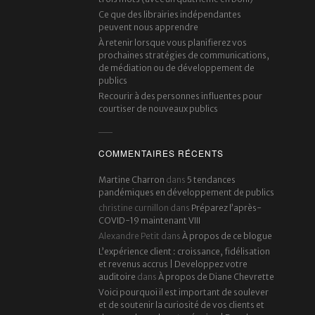
Ce que des librairies indépendantes
peuvent nous apprendre
À retenir lorsque vous planifierez vos
prochaines stratégies de communications,
de médiation ou de développement de
publics
Recourir à des personnes influentes pour
courtiser de nouveaux publics
COMMENTAIRES RÉCENTS
Martine Charron
dans
5 tendances
pandémiques en développement de publics
christine curnillon
dans
Préparez l’après-
COVID-19 maintenant VIII
Alexandre Petit
dans
À propos de ce blogue
L’expérience client : croissance, fidélisation
et revenus accrus | Developpez votre
auditoire
dans
À propos de Diane Chevrette
Voici pourquoi il est important de soulever
et de soutenir la curiosité de vos clients et