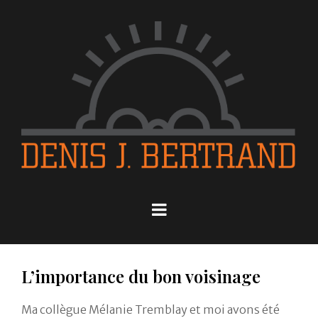
L’importance du bon voisinage
Ma collègue Mélanie Tremblay et moi avons été