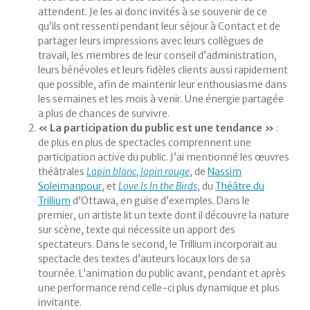
attendent. Je les ai donc invités à se souvenir de ce
qu’ils ont ressenti pendant leur séjour à Contact et de
partager leurs impressions avec leurs collègues de
travail, les membres de leur conseil d’administration,
leurs bénévoles et leurs fidèles clients aussi rapidement
que possible, afin de maintenir leur enthousiasme dans
les semaines et les mois à venir. Une énergie partagée
a plus de chances de survivre.
« La participation du public est une tendance »
:
de plus en plus de spectacles comprennent une
participation active du public. J’ai mentionné les œuvres
théâtrales
Lapin blanc, lapin rouge
, de
Nassim
Soleimanpour
, et
Love Is In the Birds
, du
Théâtre du
Trillium
d’Ottawa, en guise d’exemples. Dans le
premier, un artiste lit un texte dont il découvre la nature
sur scène, texte qui nécessite un apport des
spectateurs. Dans le second, le Trillium incorporait au
spectacle des textes d’auteurs locaux lors de sa
tournée. L’animation du public avant, pendant et après
une performance rend celle-ci plus dynamique et plus
invitante.