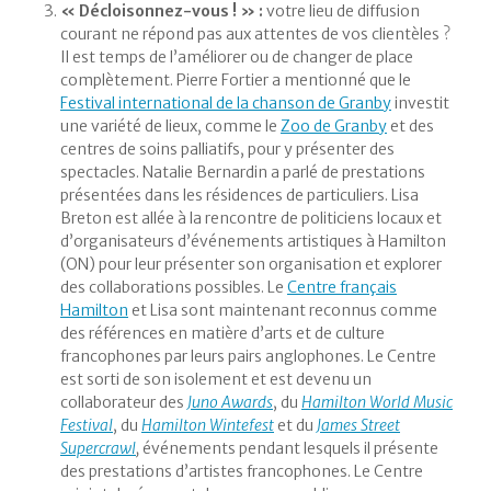
« Décloisonnez-vous ! » :
votre lieu de diffusion
courant ne répond pas aux attentes de vos clientèles ?
Il est temps de l’améliorer ou de changer de place
complètement. Pierre Fortier a mentionné que le
Festival international de la chanson de Granby
investit
une variété de lieux, comme le
Zoo de Granby
et des
centres de soins palliatifs, pour y présenter des
spectacles. Natalie Bernardin a parlé de prestations
présentées dans les résidences de particuliers. Lisa
Breton est allée à la rencontre de politiciens locaux et
d’organisateurs d’événements artistiques à Hamilton
(ON) pour leur présenter son organisation et explorer
des collaborations possibles. Le
Centre français
Hamilton
et Lisa sont maintenant reconnus comme
des références en matière d’arts et de culture
francophones par leurs pairs anglophones. Le Centre
est sorti de son isolement et est devenu un
collaborateur des
Juno Awards
, du
Hamilton World Music
Festival
, du
Hamilton Wintefest
et du
James Street
Supercrawl
,
événements pendant lesquels il présente
des prestations d’artistes francophones. Le Centre