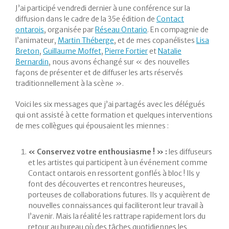
J’ai participé vendredi dernier à une conférence sur la
diffusion dans le cadre de la 35e édition de
Contact
ontarois
, organisée par
Réseau Ontario
. En compagnie de
l’animateur,
Martin Théberge
, et de mes copanélistes
Lisa
Breton
,
Guillaume Moffet
,
Pierre Fortier
et
Natalie
Bernardin
, nous avons échangé sur « des nouvelles
façons de présenter et de diffuser les arts réservés
traditionnellement à la scène ».
Voici les six messages que j’ai partagés avec les délégués
qui ont assisté à cette formation et quelques interventions
de mes collègues qui épousaient les miennes :
« Conservez votre enthousiasme ! » :
les diffuseurs
et les artistes qui participent à un événement comme
Contact ontarois en ressortent gonflés à bloc ! Ils y
font des découvertes et rencontres heureuses,
porteuses de collaborations futures. Ils y acquièrent de
nouvelles connaissances qui faciliteront leur travail à
l’avenir. Mais la réalité les rattrape rapidement lors du
retour au bureau où des tâches quotidiennes les