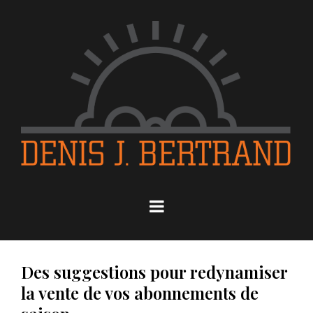
Des suggestions pour redynamiser
la vente de vos abonnements de