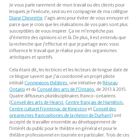
Je vous parle rarement de mon travail ou des clients pour
lesquels je l’exécute, seul ou en compagnie de ma collègue
Diane Chevrette
. J’agis ainsi pour éviter de vous ennuyer et
parce que je crois que les réalisations de vos pairs sont plus
susceptibles de vous inspirer. Ça ne m’empêche pas
d’émettre des opinions ici et là. De plus, il est entendu que
la recherche que j’effectue et que je partage avec vous
influence le travail que je réalise pour des organismes
artistiques et sportifs.
Cela étant dit, les lectrices et les lecteurs de longue date de
ce blogue savent que j’ai coordonné un projet pilote
intitulé
Connexions théâtres
, une initiative de
Réseau
Ontario
et du
Conseil des arts de l’Ontario
, de 2013 à 2015.
Quatre diffuseurs pluridisciplinaires franco-ontariens
(
Conseil des arts de Hearst
,
Centre français de Hamilton
,
Centre culturel Frontenac de Kingston
et
Conseil des
organismes francophones de la région de Durham
) ont
accepté de travailler ensemble au développement de
l’intérêt du public pour le théâtre en général et pour le
théâtre professionnel en tournée en particulier. Trois de ces