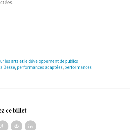
actées.
ur les arts et le développement de publics
la Besse
,
performances adaptées
,
performances
z ce billet