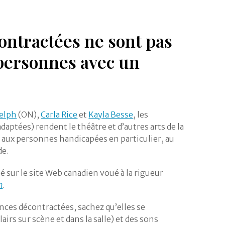
ntractées ne sont pas
personnes avec un
uelph
(ON),
Carla Rice
et
Kayla Besse
, les
aptées) rendent le théâtre et d’autres arts de la
t aux personnes handicapées en particulier, au
de.
ié sur le site Web canadien voué à la rigueur
n
.
ances décontractées, sachez qu’elles se
airs sur scène et dans la salle) et des sons