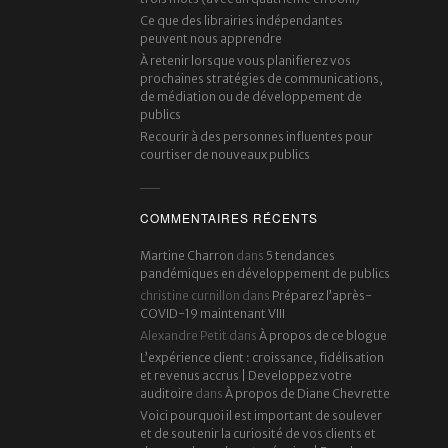
Ce que des librairies indépendantes
peuvent nous apprendre
À retenir lorsque vous planifierez vos
prochaines stratégies de communications,
de médiation ou de développement de
publics
Recourir à des personnes influentes pour
courtiser de nouveaux publics
COMMENTAIRES RÉCENTS
Martine Charron
dans
5 tendances
pandémiques en développement de publics
christine curnillon
dans
Préparez l’après-
COVID-19 maintenant VIII
Alexandre Petit
dans
À propos de ce blogue
L’expérience client : croissance, fidélisation
et revenus accrus | Developpez votre
auditoire
dans
À propos de Diane Chevrette
Voici pourquoi il est important de soulever
et de soutenir la curiosité de vos clients et