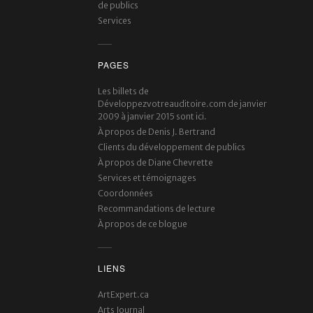
de publics
Services
PAGES
Les billets de
Développezvotreauditoire.com de janvier
2009 à janvier 2015 sont ici.
À propos de Denis J. Bertrand
Clients du développement de publics
À propos de Diane Chevrette
Services et témoignages
Coordonnées
Recommandations de lecture
À propos de ce blogue
LIENS
ArtExpert.ca
Arts Journal