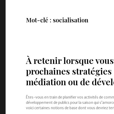
Mot-clé : socialisation
À retenir lorsque vous
prochaines stratégies
médiation ou de déve
Êtes-vous en train de planifier vos activités de com
développement de publics pour la saison qui s’amorce 
voici certaines notions de base dont vous devriez t