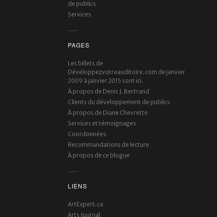
de publics
Services
PAGES
Les billets de
Développezvotreauditoire.com de janvier
2009 à janvier 2015 sont ici.
À propos de Denis J. Bertrand
Clients du développement de publics
À propos de Diane Chevrette
Services et témoignages
Coordonnées
Recommandations de lecture
À propos de ce blogue
LIENS
ArtExpert.ca
Arts Journal