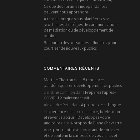
Ce que des librairies indépendantes
peuvent nous apprendre
À retenir lorsque vous planifierez vos
prochaines stratégies de communications,
de médiation ou de développement de
publics
Recourir à des personnes influentes pour
courtiser de nouveaux publics
COMMENTAIRES RÉCENTS
Martine Charron
dans
5 tendances
pandémiques en développement de publics
christine curnillon
dans
Préparez l’après-
COVID-19 maintenant VIII
Alexandre Petit
dans
À propos de ce blogue
L’expérience client : croissance, fidélisation
et revenus accrus | Developpez votre
auditoire
dans
À propos de Diane Chevrette
Voici pourquoi il est important de soulever
et de soutenir la curiosité de vos clients et