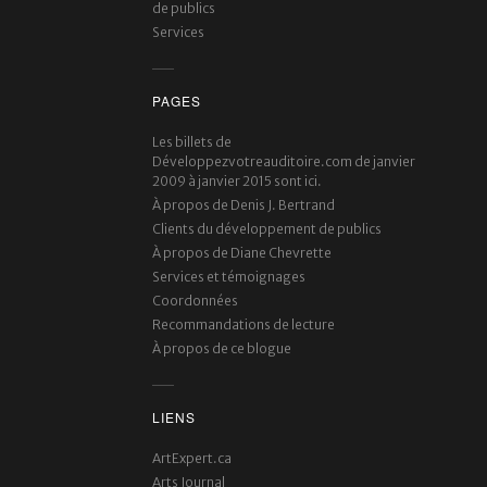
de publics
Services
PAGES
Les billets de
Développezvotreauditoire.com de janvier
2009 à janvier 2015 sont ici.
À propos de Denis J. Bertrand
Clients du développement de publics
À propos de Diane Chevrette
Services et témoignages
Coordonnées
Recommandations de lecture
À propos de ce blogue
LIENS
ArtExpert.ca
Arts Journal