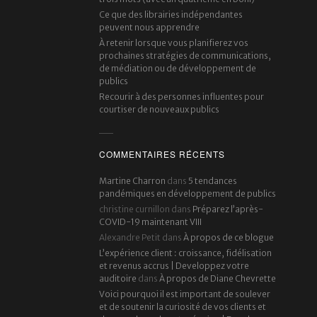
Ce que des librairies indépendantes
peuvent nous apprendre
À retenir lorsque vous planifierez vos
prochaines stratégies de communications,
de médiation ou de développement de
publics
Recourir à des personnes influentes pour
courtiser de nouveaux publics
COMMENTAIRES RÉCENTS
Martine Charron
dans
5 tendances
pandémiques en développement de publics
christine curnillon
dans
Préparez l’après-
COVID-19 maintenant VIII
Alexandre Petit
dans
À propos de ce blogue
L’expérience client : croissance, fidélisation
et revenus accrus | Developpez votre
auditoire
dans
À propos de Diane Chevrette
Voici pourquoi il est important de soulever
et de soutenir la curiosité de vos clients et