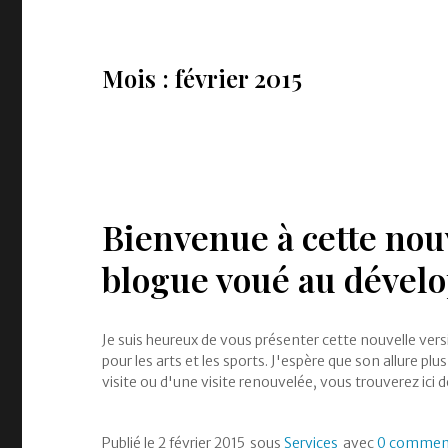
Mois : février 2015
Bienvenue à cette nou
blogue voué au dével
Je suis heureux de vous présenter cette nouvelle ve
pour les arts et les sports. J'espère que son allure pl
visite ou d'une visite renouvelée, vous trouverez ici
Publié le
2 février 2015
sous
Services
avec
0 commen